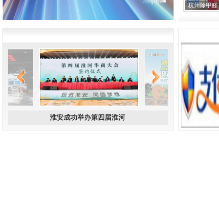
杭州除甲醛
全新视界 跃见未来 ：蔡司光学品
1
2
3
淮安成功举办第四届淮河