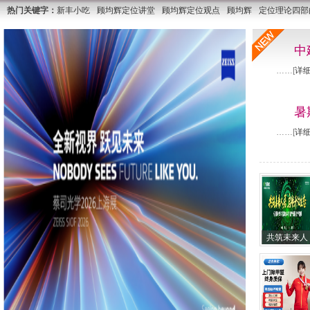
热门关键字：
新丰小吃
顾均辉定位讲堂
顾均辉定位观点
顾均辉
定位理论四部
滨
中
……[
详
暑
……[
详
共筑未来人