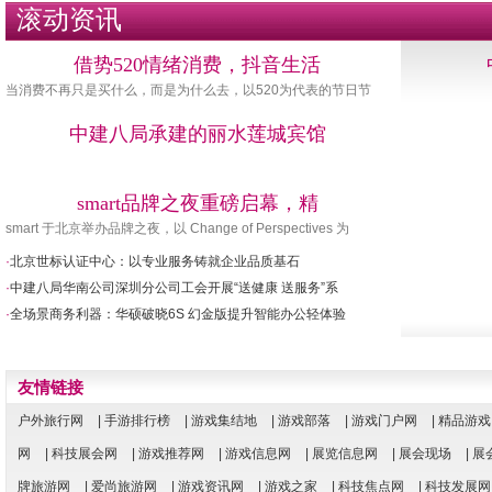
滚动资讯
借势520情绪消费，抖音生活
当消费不再只是买什么，而是为什么去，以520为代表的节日节
中建八局承建的丽水莲城宾馆
smart品牌之夜重磅启幕，精
smart 于北京举办品牌之夜，以 Change of Perspectives 为
·
北京世标认证中心：以专业服务铸就企业品质基石
·
中建八局华南公司深圳分公司工会开展“送健康 送服务”系
·
全场景商务利器：华硕破晓6S 幻金版提升智能办公轻体验
友情链接
户外旅行网
|
手游排行榜
|
游戏集结地
|
游戏部落
|
游戏门户网
|
精品游戏
网
|
科技展会网
|
游戏推荐网
|
游戏信息网
|
展览信息网
|
展会现场
|
展
牌旅游网
|
爱尚旅游网
|
游戏资讯网
|
游戏之家
|
科技焦点网
|
科技发展网