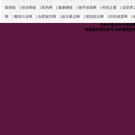
新闻稿
|
创业商城
|
医药网
|
健康播报
|
饶手游戏网
|
科技之窗
|
花世界
网
|
餐饮行业网
|
合肥城市网
|
娱乐看点网
|
潮流前沿网
|
时尚速度网
|
未经书面允许不得转载
信息真实紧供参考 如有侵犯您