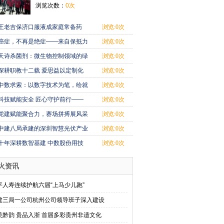
浏览次数：
0次
王老吉保济口服液成家庭常备药
浏览:0次
癌症，不再是绝症——来自保抵力
浏览:0次
中医现代化
天诗杀菌剂：微生物控制领域的绿
浏览:0次
色创新与专
深耕职教十二载 爱思益以定制化
浏览:0次
服务点亮青
中数求索：以数字技术为笔，绘就
浏览:0次
智慧工程新
科技赋能安全 匠心守护前行——
浏览:0次
北京国石安
党建赋能聚合力，赛场拼搏展风采
浏览:0次
中建八局承建的深圳智慧光伏产业
浏览:0次
园项目主体
十年深耕数智基建 中数股份用技
浏览:0次
术让超级工
火资讯
平人寿连续护航六届“上马少儿跑”
建三局一公司杭州公司领导班子深入建设
美黔韵 贵品入浙 首届多彩贵州非遗文化