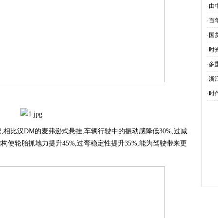
·
由
·
百
·
国
·
时
·
多
·
浙
·
时代
,相比汉DM的麦弗逊式悬挂,车辆行驶中的振动感降低30%,过减
构使轮胎抓地力提升45%,过弯稳定性提升35%,能为驾驶带来更