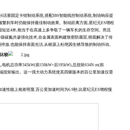
6活塞固定卡钳制动系统,搭配IBS智能线控制动系统,制动响应提
确保频繁刹车时仍能保持最佳制动效果。制动距离方面,星纪元ES增程
比同级车缩短近4米,相当于在高速上多争取了一辆车长的生存空间。而且
子级碳氮共渗强化技术,在金属表面构建致密防腐层,彻底解决了传
期停放,也能保持表面光洁,从根源上杜绝因生锈导致的制动抖动。
比较
功率345kW(前150kW+后195kW),总扭矩634N·m(前
0N·m的轮端扭矩输出。这一强大动力系统使其四驱版本的百公里加速仅需
加速性能上相差明显,百公里加速时间为6.9秒,比星纪元ES增程慢