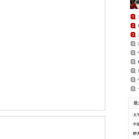
最
·
太
·
中
·
醉