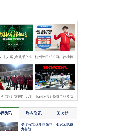
未来人居.;启航千亿生
杭州除甲醛公司排行榜揭
态 亿固2026财富
晓：生态美家领跑行
马淮超开赛在即，淮
Honda携全领域产品及安
安区队蓄力备战
全技术成果参展第八
热点资讯
阅读榜
本网资讯
浪你马淮超开赛在即，淮安区队蓄
力备战...