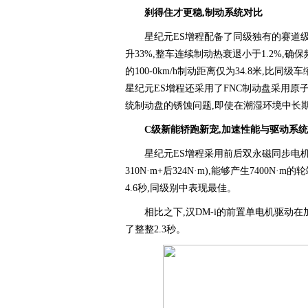
刹得住才更稳,
制动系统
对比
星纪元ES增程配备了同级独有的赛道级
升33%,整车连续制动热衰退小于1.2%,
的100-0km/h制动距离仅为34.8米,
星纪元ES增程还采用了FNC制动盘采用原
统制动盘的锈蚀问题,即使在潮湿环境中长
C级新能轿跑新宠,
加速性能与驱动系统
星纪元ES增程采用前后双永磁同步电机,电机总
310N·m+后324N·m),能够产生740
4.6秒,同级别中表现最佳。
相比之下,汉DM-i的前置单电机驱动在
了整整2.3秒。