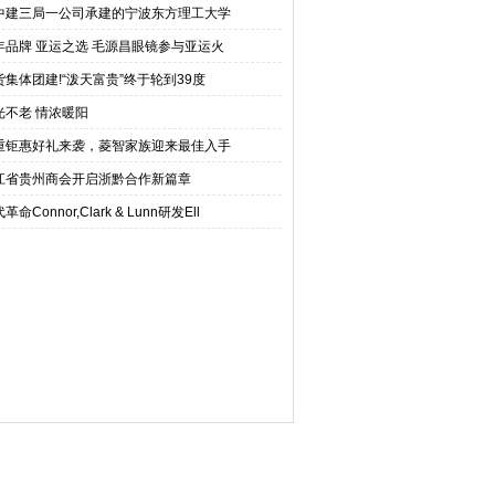
中建三局一公司承建的宁波东方理工大学
年品牌 亚运之选 毛源昌眼镜参与亚运火
货集体团建!“泼天富贵”终于轮到39度
光不老 情浓暖阳
重钜惠好礼来袭，菱智家族迎来最佳入手
江省贵州商会开启浙黔合作新篇章
革命Connor,Clark & Lunn研发Ell