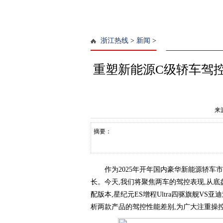
浙江热线
>
新闻
>
重塑新能源C级轿车驾控
来
摘要：
作为2025年开年国内豪华新能源轿车
长。今天,我们将聚焦两车的驾控表现,从
配版本,星纪元ES增程Ultra四驱旗舰VS亚迪
析两款产品的驾控性能差别,为广大注重操