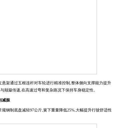
独立悬架通过五根连杆对车轮进行精准控制,整体侧向支撑能力提升
制侧倾与颠簸传递,在高速过弯和复杂路况下保持车身稳定性。
与减振
常规钢制底盘减轻97公斤,簧下重量降低25%,大幅提升行驶舒适性