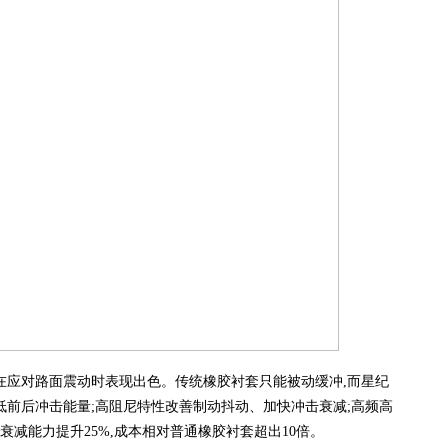
程在应对路面震动时表现出色。传统橡胶衬套只能被动缓冲,而星纪
低前后冲击能量;高阻尼特性改善制动抖动、加快冲击衰减;高频高
减能力提升25%,成本相对普通橡胶衬套超出10倍。