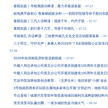
暑期实践丨寻根溯源访榉溪，聚力求索谋新篇
--
07-27
校地携手践初心 青春赋能振乡村——初阳学院领导班子慰问实
暑期实践丨三代人话榉溪：儒脉千年，代代守望
--
07-27
暑期实践丨躬行君子六艺，寻脉千年南孔
--
07-23
寻脉南孔 共话榉溪：三校婺州南孔文化交流活动圆满落幕
--
07
三十而立，守护无声：泰康人寿2026年“7.8全国保险公众宣传
07-08
2026年杭州精装房软装选购指南
--
07-07
中建八局总承包公司第五分公司开展庆祝建党105周年主题党日
中建八局总承包公司第五分公司开展庆祝建党105周年主题党日
艺设学院深耕创新创业教育，《无界生长》项目斩获“小挑”省金
3号线南部商务区站联合属地多家单位开展“文明赴约，地铁寻踪
节点喜报！钱塘汽车零部件智造基地项目顺利完成网架钢结构与
淮安浪里马队徽出圈，一座水城的热血与烟火气
--
06-14