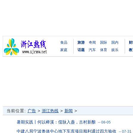
食品
旅游
奇闻
国际
国内
财
家庭
话题
汽车
体育
娱乐
教
当前位置:
广告
>
浙江热线
>
新闻
>
暑期实践丨何以榉溪：儒脉入盏，古村新酿
--
08-05
中建八局宁波奥体中心地下车库项目顺利通过四方验收
--
07-31