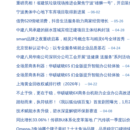
重磅亮相！省建筑垃圾现场推进会聚焦宁波“雄狮一号”，开启装修
宁波奥体中心地下车库项目取得新进展
--
06-02
借势520情绪消费，抖音生活服务助力商家经营增长
--
05-26
中建八局承建的丽水莲城宾馆迁建项目主体结构封顶
--
04-28
smart品牌之夜重磅启幕，精灵2号概念车与精灵6号全球首秀
-
北京世标认证中心：以专业服务铸就企业品质基石
--
04-24
中建八局华南公司深圳分公司工会开展“送健康 送服务”系列活动
全场景商务利器：华硕破晓6S 幻金版提升智能办公轻体验
--
04
全场景商务利器：华硕破晓6S 幻金版提升智能办公轻体验
--
04
上海黄金回收权威排行榜（2026年）
--
04-22
不止于快，更在于稳，华硕破晓6X商务台机助力企业办公高效
踏劫而来，执符镇邪！《我以狐仙镇百鬼》首发剧照曝光，1月
技术赋能水务升级，碧水深蓝解锁环保新赛道
--
04-08
同比增长33.06%！传祺BU体系化变革落地 广汽传祺一季度以
Omega-3鱼油哪个牌子最好？十大鱼油品牌，品质稳定口碑持