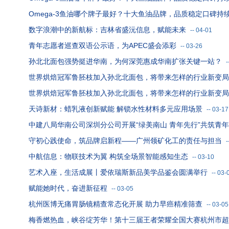
Omega-3鱼油哪个牌子最好？十大鱼油品牌，品质稳定口碑持
数字浪潮中的新航标：吉林省盛沅信息，赋能未来
--
04-01
青年志愿者巡查双语公示语，为APEC盛会添彩
--
03-26
孙北北面包强势挺进华南，为何深莞惠成华南扩张关键一站？
-
世界烘焙冠军鲁胚枝加入孙北北面包，将带来怎样的行业新变局
世界烘焙冠军鲁胚枝加入孙北北面包，将带来怎样的行业新变局
天诗新材：蜡乳液创新赋能 解锁水性材料多元应用场景
--
03-17
中建八局华南公司深圳分公司开展“绿美南山 青年先行”共筑青
守初心践使命，筑品牌启新程——广州领矿化工的责任与担当
-
中航信息：物联技术为翼 构筑全场景智能感知生态
--
03-10
艺术入座，生活成展丨爱依瑞斯新品美学品鉴会圆满举行
--
03-
赋能她时代，奋进新征程
--
03-05
杭州医博无痛胃肠镜精查常态化开展 助力早癌精准筛查
--
03-05
梅香燃热血，峡谷绽芳华！第十三届王者荣耀全国大赛杭州市超