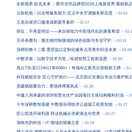
全新视界 跃见未来 ：蔡司光学品牌馆2026上海展首秀 重磅新
云际机电：以全维服务能力 定义中央空调服务新高度
--
03-02
王老吉保济口服液成家庭常备药
--
02-27
癌症，不再是绝症——来自保抵力中医现代化的康复希望
--
02-
天诗杀菌剂：微生物控制领域的绿色创新与专业守护
--
02-11
深耕职教十二载 爱思益以定制化服务点亮青年职业未来
--
02-09
中数求索：以数字技术为笔，绘就智慧工程新蓝图
--
02-05
风云T9L盲订24h订单6000+！奇瑞AI之夜亮出智能新王牌
--
01
科技赋能安全 匠心守护前行——北京国石安康以专业力量护航
党建赋能聚合力，赛场拼搏展风采
--
01-28
中建八局承建的深圳智慧光伏产业园项目主体结构顺利封顶
--
0
十年深耕数智基建 中数股份用技术让超级工程更智能
--
01-27
匠心筑造环保利器 联达机械从张家港走向世界
--
01-27
湖南光韵科技：IT 领域的璀璨之星
--
01-26
腊八送福·粥暖全城！义乌十多家企业联动派粥，让节日暖意准