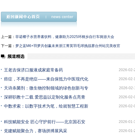
上一篇：
菲诺椰子水营养素饮料，健康助力2025环桐乡自行车骑游大会
下一篇：
梦之蓝M6+羽梦共创赢未来浙江菁英羽毛球挑战赛台州站完美收官
频道精选
王老吉保济口服液成家庭常备药
2026-02-
癌症，不再是绝症——来自保抵力中医现代化
2026-02-
天诗杀菌剂：微生物控制领域的绿色创新与专
2026-02-
深耕职教十二载 爱思益以定制化服务点亮青
2026-02-
中数求索：以数字技术为笔，绘就智慧工程新
2026-02-
科技赋能安全 匠心守护前行——北京国石安
2026-01-
党建赋能聚合力，赛场拼搏展风采
2026-01-