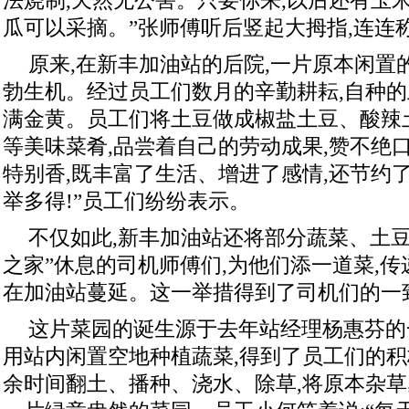
法烧制,天然无公害。只要你来,以后还有玉
瓜可以采摘。”张师傅听后竖起大拇指,连连
原来,在新丰加油站的后院,一片原本闲置
勃生机。经过员工们数月的辛勤耕耘,自种的
满金黄。员工们将土豆做成椒盐土豆、酸辣
等美味菜肴,品尝着自己的劳动成果,赞不绝
特别香,既丰富了生活、增进了感情,还节约
举多得!”员工们纷纷表示。
不仅如此,新丰加油站还将部分蔬菜、土豆
之家”休息的司机师傅们,为他们添一道菜,传递
在加油站蔓延。这一举措得到了司机们的一
这片菜园的诞生源于去年站经理杨惠芬的
用站内闲置空地种植蔬菜,得到了员工们的
余时间翻土、播种、浇水、除草,将原本杂