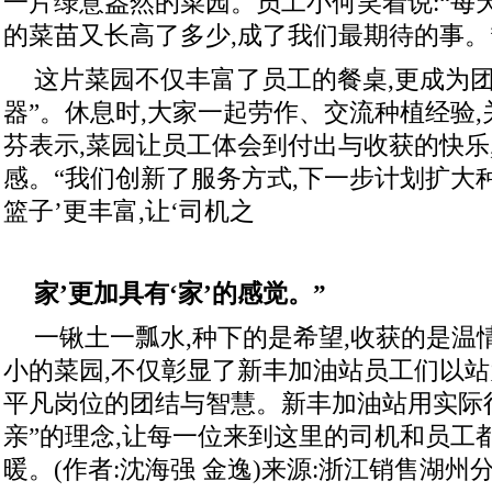
一片绿意盎然的菜园。员工小何笑着说:“每
的菜苗又长高了多少,成了我们最期待的事。
这片菜园不仅丰富了员工的餐桌,更成为团
器”。休息时,大家一起劳作、交流种植经验
芬表示,菜园让员工体会到付出与收获的快乐
感。“我们创新了服务方式,下一步计划扩大种
篮子’更丰富,让‘司机之
家’更加具有‘家’的感觉。”
一锹土一瓢水,种下的是希望,收获的是温
小的菜园,不仅彰显了新丰加油站员工们以站
平凡岗位的团结与智慧。新丰加油站用实际
亲”的理念,让每一位来到这里的司机和员工都
暖。(作者:沈海强 金逸)来源:浙江销售湖州