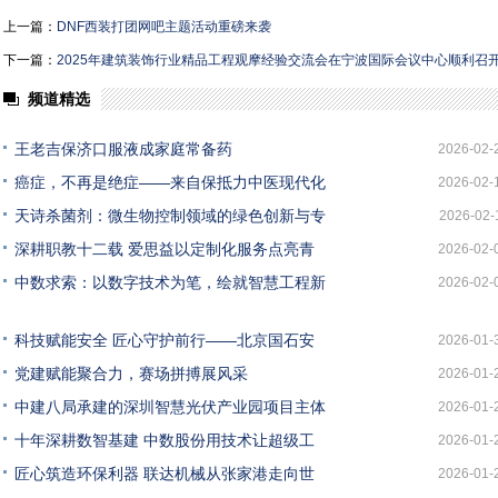
上一篇：
DNF西装打团网吧主题活动重磅来袭
下一篇：
2025年建筑装饰行业精品工程观摩经验交流会在宁波国际会议中心顺利召
频道精选
王老吉保济口服液成家庭常备药
2026-02-
癌症，不再是绝症——来自保抵力中医现代化
2026-02-
天诗杀菌剂：微生物控制领域的绿色创新与专
2026-02-
深耕职教十二载 爱思益以定制化服务点亮青
2026-02-
中数求索：以数字技术为笔，绘就智慧工程新
2026-02-
科技赋能安全 匠心守护前行——北京国石安
2026-01-
党建赋能聚合力，赛场拼搏展风采
2026-01-
中建八局承建的深圳智慧光伏产业园项目主体
2026-01-
十年深耕数智基建 中数股份用技术让超级工
2026-01-
匠心筑造环保利器 联达机械从张家港走向世
2026-01-