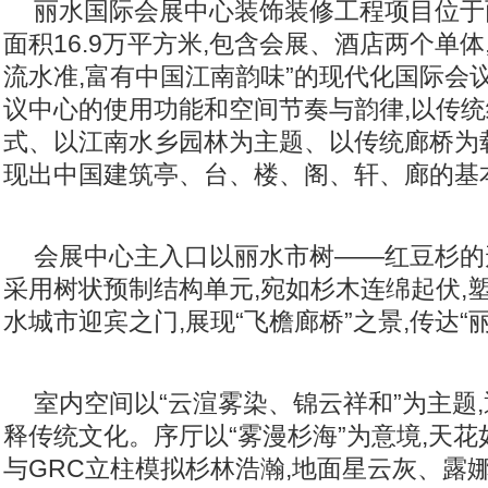
丽水国际会展中心装饰装修工程项目位于
面积16.9万平方米,包含会展、酒店两个单体
流水准,富有中国江南韵味”的现代化国际会
议中心的使用功能和空间节奏与韵律,以传
式、以江南水乡园林为主题、以传统廊桥为
现出中国建筑亭、台、楼、阁、轩、廊的基
会展中心主入口以丽水市树——红豆杉的
采用树状预制结构单元,宛如杉木连绵起伏,塑
水城市迎宾之门,展现“飞檐廊桥”之景,传达“
室内空间以“云渲雾染、锦云祥和”为主题
释传统文化。序厅以“雾漫杉海”为意境,天花
与GRC立柱模拟杉林浩瀚,地面星云灰、露