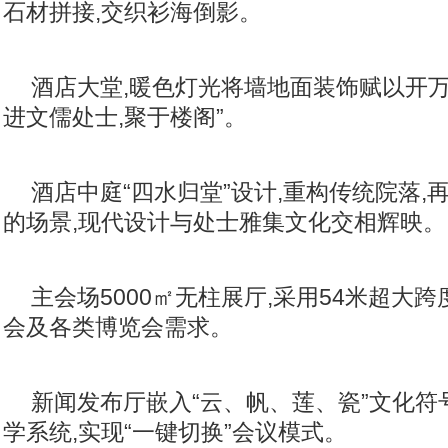
石材拼接,交织衫海倒影。
酒店大堂,暖色灯光将墙地面装饰赋以开万
进文儒处士,聚于楼阁”。
酒店中庭“四水归堂”设计,重构传统院落,
的场景,现代设计与处士雅集文化交相辉映。
主会场5000㎡无柱展厅,采用54米超大
会及各类博览会需求。
新闻发布厅嵌入“云、帆、莲、瓷”文化符
学系统,实现“一键切换”会议模式。