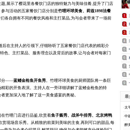
主题,展示了樱花里各餐饮门店的独特魅力与美味佳肴,提升了门店
。参与活动的五家餐饮门店分别是
竹哩环球
美食、
莉
兹1898法餐
它们各自拥有不同的餐饮风格和主打菜品,为与会者带来了一场前
,随后在主持人的引领下,仔细聆听了五家餐饮门店代表的精彩介
特色、主打菜品、服务理念以及背后的故事,让与会者对每家门
部分——
蓝鳍金枪鱼
开鱼秀
。竹哩环球美食的厨师团队将一条巨
场精彩的开鱼表演。主持人在一旁详细讲解了蓝鳍金枪鱼的特
会者更加深入地了解了这一美食盛宴的奥秘。
最
·
太
们在竹哩门店进行品鉴,欣赏着
鱼子酱秀、战斧牛排秀、北京烤鸭
·
中
 一起欣赏现场音乐秀。从精致的前菜到美味的主食,再到可口的甜品,每
·
醉
一旁为与会者介绍菜品,解答疑问,确保与会者能够充分体验到门