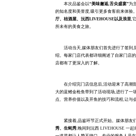
本次品鉴会以
“美味邂逅,舌尖盛宴”
为
的知名度和美誉度,吸引更多食客前来体验
厅、
桔酒屋
、
沅
西LIVEHOUSE以及浪里
,
所未有的美食之旅。
活动当天,媒体朋友们首先进行了签到
绍。每家门店代表都详细阐述了自家门店的
店都有了更深入的了解。
在介绍完门店信息后,活动迎来了高潮
大的蓝鳍金枪鱼带到了活动现场,进行了一
点、营养价值以及开鱼的技巧和流程,让与
紧接着,品鉴环节正式开始。媒体朋友
秀、生蚝秀
,晚间到沅西 LIVEHOUSE
一道菜都让人赞不绝口。专业的服务人员在