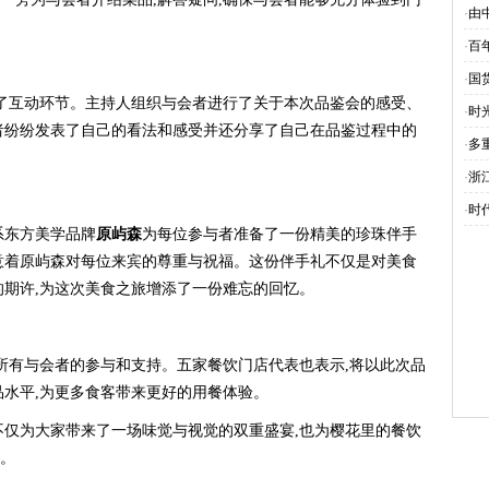
·
由
·
百
·
国
与了互动环节。主持人组织与会者进行了关于本次品鉴会的感受、
·
时
者纷纷发表了自己的看法和感受并还分享了自己在品鉴过程中的
·
多
·
浙
·
时代
系东方美学品牌
原屿森
为每位参与者准备了一份精美的珍珠伴手
意着原屿森对每位来宾的尊重与祝福。这份伴手礼不仅是对美食
的期许,为这次美食之旅增添了一份难忘的回忆。
谢所有与会者的参与和支持。五家餐饮门店代表也表示,将以此次品
品水平,为更多食客带来更好的用餐体验。
不仅为大家带来了一场味觉与视觉的双重盛宴,也为樱花里的餐饮
。