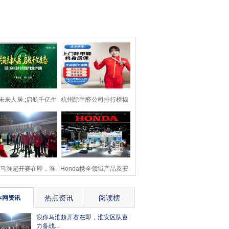
未来人居.;启航千亿生
杭州除甲醛公司排行榜揭
态 亿固2026财富
晓：生态美家领跑行
马淮超开赛在即，淮
Honda携全领域产品及安
安区队蓄力备战
全技术成果参展第八
热点资讯
阅读榜
本网资讯
浪你马淮超开赛在即，淮安区队蓄
力备战...