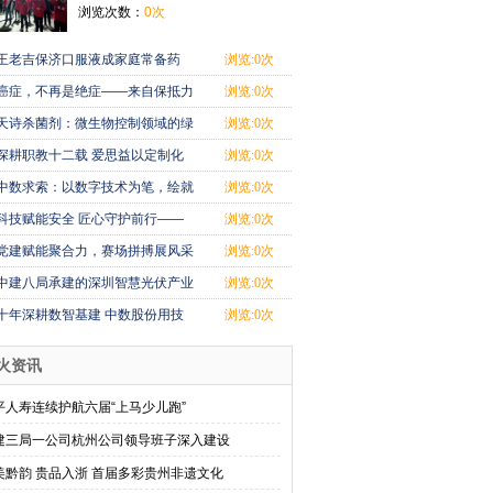
浏览次数：
0次
王老吉保济口服液成家庭常备药
浏览:0次
癌症，不再是绝症——来自保抵力
浏览:0次
中医现代化
天诗杀菌剂：微生物控制领域的绿
浏览:0次
色创新与专
深耕职教十二载 爱思益以定制化
浏览:0次
服务点亮青
中数求索：以数字技术为笔，绘就
浏览:0次
智慧工程新
科技赋能安全 匠心守护前行——
浏览:0次
北京国石安
党建赋能聚合力，赛场拼搏展风采
浏览:0次
中建八局承建的深圳智慧光伏产业
浏览:0次
园项目主体
十年深耕数智基建 中数股份用技
浏览:0次
术让超级工
火资讯
平人寿连续护航六届“上马少儿跑”
建三局一公司杭州公司领导班子深入建设
美黔韵 贵品入浙 首届多彩贵州非遗文化