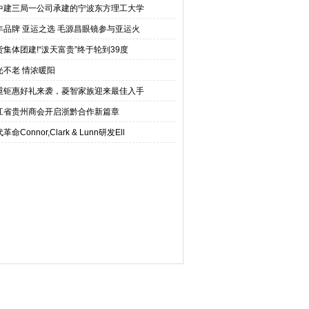
中建三局一公司承建的宁波东方理工大学
年品牌 亚运之选 毛源昌眼镜参与亚运火
货集体团建!“泼天富贵”终于轮到39度
光不老 情浓暖阳
重钜惠好礼来袭，菱智家族迎来最佳入手
江省贵州商会开启浙黔合作新篇章
革命Connor,Clark & Lunn研发Ell